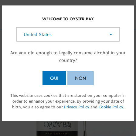
Skip to main content
FR-CA
WELCOME TO OYSTER BAY
Sélectionnez votre pays:
Are you old enough to legally consume alcohol in your
country?
OUI
NON
This website uses cookies that are stored on your computer in
SOUMETTRE
order to enhance your experience. By providing your date of
birth, you also agree to our
Privacy Policy
and
Cookie Policy
.