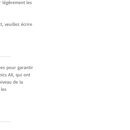
er légèrement les
, veuillez écrire
ées pour garantir
mics AX, qui ont
niveau de la
 les