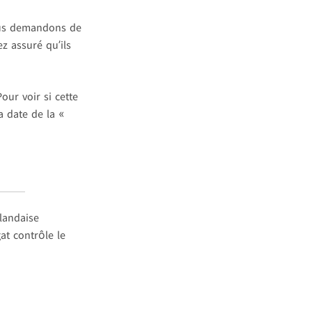
vous demandons de
z assuré qu’ils
our voir si cette
a date de la «
landaise
at contrôle le