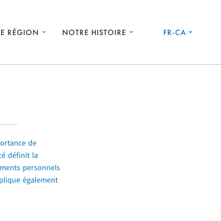
E RÉGION
NOTRE HISTOIRE
FR-CA
portance de
 définit la
nements personnels
xplique également