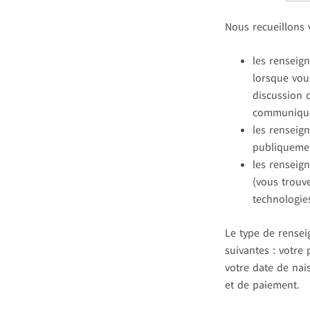
Nous recueillons 
les renseig
lorsque vou
discussion 
communique
les renseig
publiquemen
les renseig
(vous trouv
technologies
Le type de rense
suivantes : votre
votre date de nai
et de paiement.