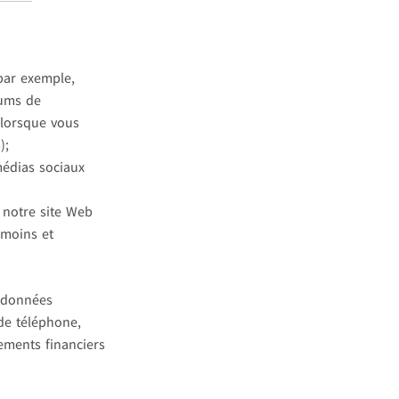
par exemple,
rums de
 lorsque vous
);
médias sociaux
 notre site Web
émoins et
s données
de téléphone,
nements financiers