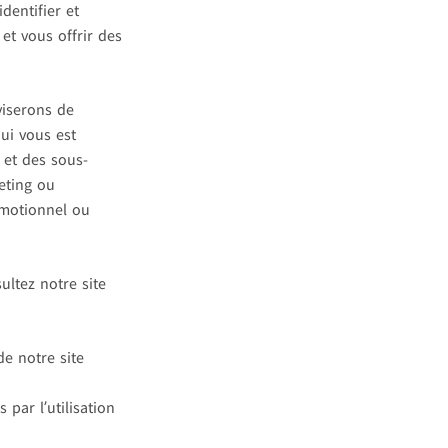
entifier et
t vous offrir des
viserons de
qui vous est
 et des sous-
eting ou
omotionnel ou
ltez notre site
de notre site
par l’utilisation